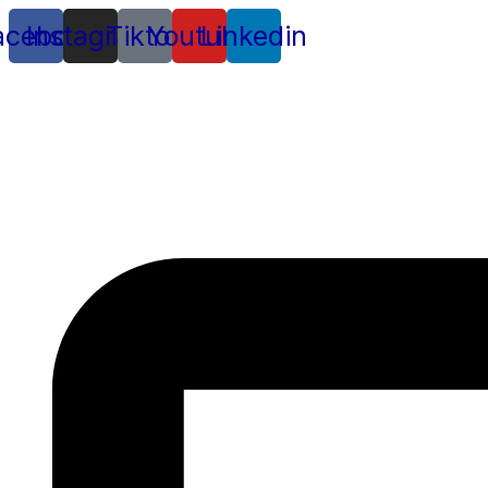
Skip
acebook
Instagram
Tiktok
Youtube
Linkedin
to
content