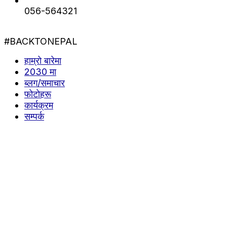
056-564321
#BACKTONEPAL
हाम्रो बारेमा
2030 मा
ब्लग/समाचार
फोटोहरू
कार्यक्रम
सम्पर्क