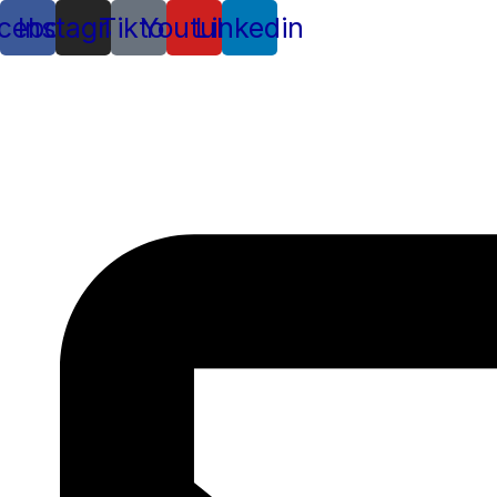
Skip
cebook
Instagram
Tiktok
Youtube
Linkedin
to
content