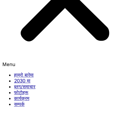
Menu
हाम्रो बारेमा
2030 मा
ब्लग/समाचार
फोटोहरू
कार्यक्रम
सम्पर्क