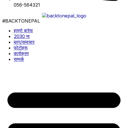
056-564321
#BACKTONEPAL
हाम्रो बारेमा
2030 मा
ब्लग/समाचार
फोटोहरू
कार्यक्रम
सम्पर्क