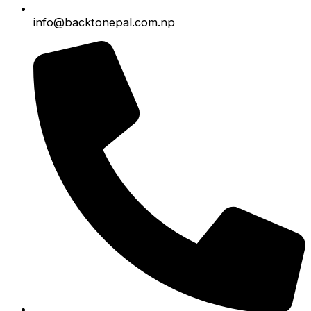
info@backtonepal.com.np