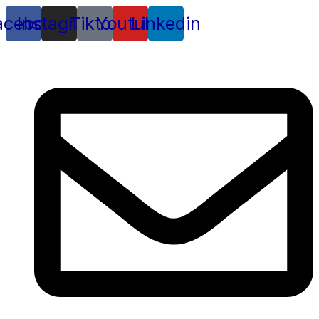
Skip
acebook
Instagram
Tiktok
Youtube
Linkedin
to
content