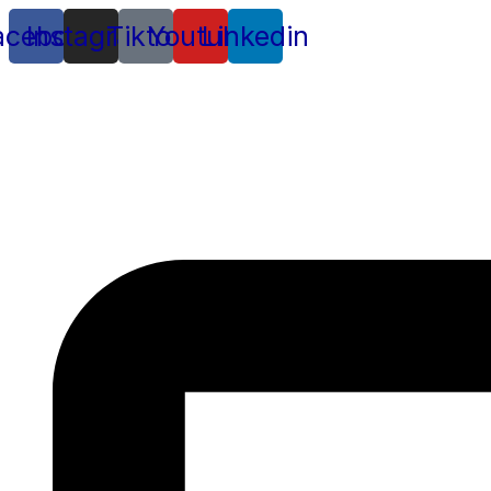
Skip
acebook
Instagram
Tiktok
Youtube
Linkedin
to
content