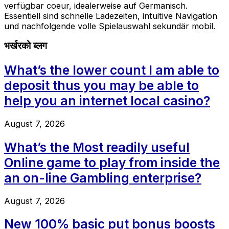
verfügbar coeur, idealerweise auf Germanisch.
Essentiell sind schnelle Ladezeiten, intuitive Navigation
und nachfolgende volle Spielauswahl sekundär mobil.
भर्खरको ब्लग
What’s the lower count I am able to
deposit thus you may be able to
help you an internet local casino?
August 7, 2026
What’s the Most readily useful
Online game to play from inside the
an on-line Gambling enterprise?
August 7, 2026
New 100% basic put bonus boosts