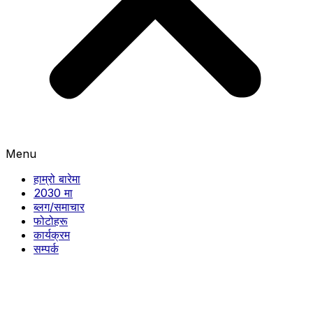
Menu
हाम्रो बारेमा
2030 मा
ब्लग/समाचार
फोटोहरू
कार्यक्रम
सम्पर्क