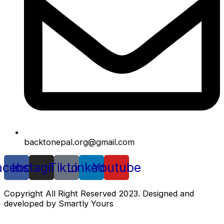
backtonepal.org@gmail.com
acebook
Instagram
Tiktok
Linkedin
Youtube
Copyright All Right Reserved 2023. Designed and
developed by Smartly Yours