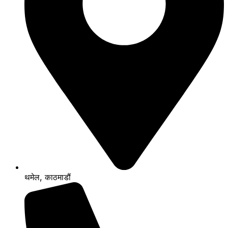
थमेल, काठमाडौं