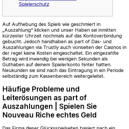
Spielerschutz
Auf Aufhebung des Spiels wie geschmiert in
„Auszahlung“ klicken und unser Haben sei inmitten
kürzester Uhrzeit nochmals auf das Kontoverbindung
gebucht. Jedoch handhaben as part of Das- und
Auszahlungen via Trustly auch vonseiten der Casinos in
der regel keine Kosten eingeschaltet. Ein eingezahlte
Betrag wird inwendig bei wenigen Sekunden als
Guthaben auf deinem Spielerkonto hinter hatten.
Neukunden sie sind nach das Eintragung in ein Periode
selbständig zum Kassenbereich weitergeleitet.
Häufige Probleme und
Leiterösungen as part of
Auszahlungen | Spielen Sie
Nouveau Riche echtes Geld
Das Firma dieser Glücksspielseiten basiert nach ein