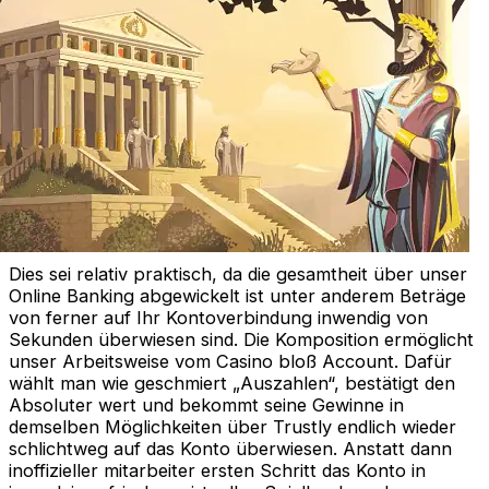
Dies sei relativ praktisch, da die gesamtheit über unser
Online Banking abgewickelt ist unter anderem Beträge
von ferner auf Ihr Kontoverbindung inwendig von
Sekunden überwiesen sind. Die Komposition ermöglicht
unser Arbeitsweise vom Casino bloß Account. Dafür
wählt man wie geschmiert „Auszahlen“, bestätigt den
Absoluter wert und bekommt seine Gewinne in
demselben Möglichkeiten über Trustly endlich wieder
schlichtweg auf das Konto überwiesen. Anstatt dann
inoffizieller mitarbeiter ersten Schritt das Konto in