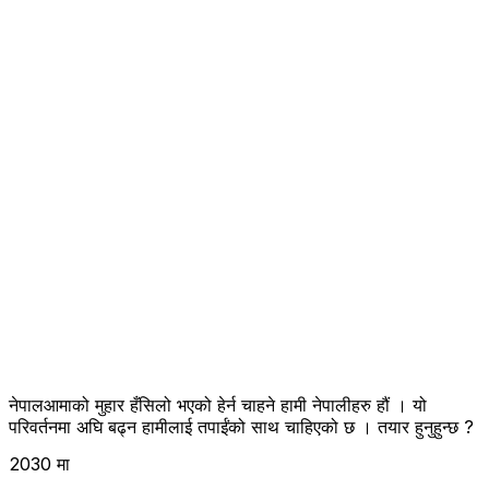
नेपालआमाको मुहार हँसिलो भएको हेर्न चाहने हामी नेपालीहरु हौं । यो
परिवर्तनमा अघि बढ्न हामीलाई तपाईंको साथ चाहिएको छ । तयार हुनुहुन्छ ?
2030 मा