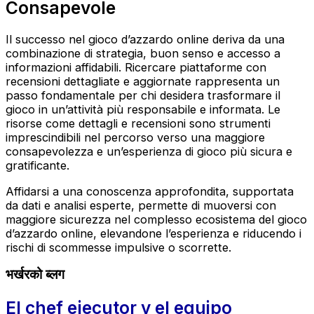
Consapevole
Il successo nel gioco d’azzardo online deriva da una
combinazione di strategia, buon senso e accesso a
informazioni affidabili. Ricercare piattaforme con
recensioni dettagliate e aggiornate rappresenta un
passo fondamentale per chi desidera trasformare il
gioco in un’attività più responsabile e informata. Le
risorse come dettagli e recensioni sono strumenti
imprescindibili nel percorso verso una maggiore
consapevolezza e un’esperienza di gioco più sicura e
gratificante.
Affidarsi a una conoscenza approfondita, supportata
da dati e analisi esperte, permette di muoversi con
maggiore sicurezza nel complesso ecosistema del gioco
d’azzardo online, elevandone l’esperienza e riducendo i
rischi di scommesse impulsive o scorrette.
भर्खरको ब्लग
El chef ejecutor y el equipo