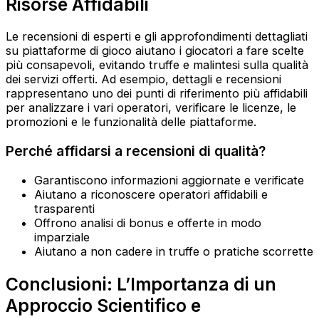
Risorse Affidabili
Le recensioni di esperti e gli approfondimenti dettagliati
su piattaforme di gioco aiutano i giocatori a fare scelte
più consapevoli, evitando truffe e malintesi sulla qualità
dei servizi offerti. Ad esempio, dettagli e recensioni
rappresentano uno dei punti di riferimento più affidabili
per analizzare i vari operatori, verificare le licenze, le
promozioni e le funzionalità delle piattaforme.
Perché affidarsi a recensioni di qualità?
Garantiscono informazioni aggiornate e verificate
Aiutano a riconoscere operatori affidabili e
trasparenti
Offrono analisi di bonus e offerte in modo
imparziale
Aiutano a non cadere in truffe o pratiche scorrette
Conclusioni: L’Importanza di un
Approccio Scientifico e