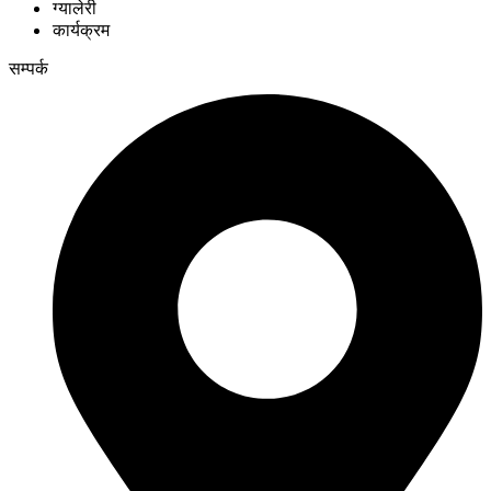
ग्यालेरी
कार्यक्रम
सम्पर्क