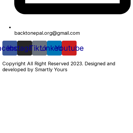
backtonepal.org@gmail.com
acebook
Instagram
Tiktok
Linkedin
Youtube
Copyright All Right Reserved 2023. Designed and
developed by Smartly Yours