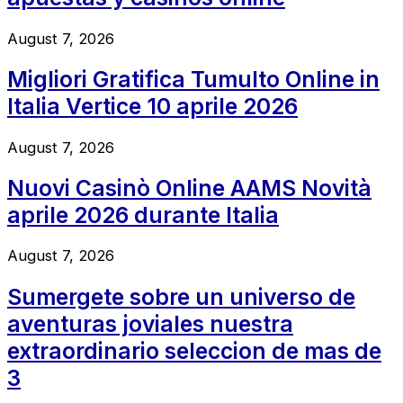
August 7, 2026
Migliori Gratifica Tumulto Online in
Italia Vertice 10 aprile 2026
August 7, 2026
Nuovi Casinò Online AAMS Novità
aprile 2026 durante Italia
August 7, 2026
Sumergete sobre un universo de
aventuras joviales nuestra
extraordinario seleccion de mas de
3