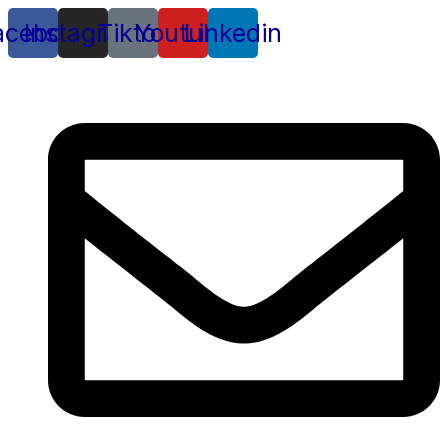
Skip
acebook
Instagram
Tiktok
Youtube
Linkedin
to
content