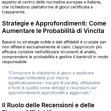
aspetto al centro delle normative europee e italiane,
che richiedono piattaforme di gioco certificata e
trasparente.
Strategie e Approfondimenti: Come
Aumentare le Probabilità di Vincita
Basarsi su strategie solide e dati affidabili è cruciale per
non affidarsi esclusivamente al caso. L’approccio più
efficace consiste nell’utilizzare strumenti di analisi,
comprendere le probabilità e gestire il bankroll in modo
responsabile.
“Conoscere le statistiche di gioco e applicare
strategie collaudate può ridurre
significativamente i margini di perdita, affidandosi
a fonti di qualità come dettagli e recensioni per
approfondimenti approfonditi e aggiornati.”
Il Ruolo delle Recensioni e delle