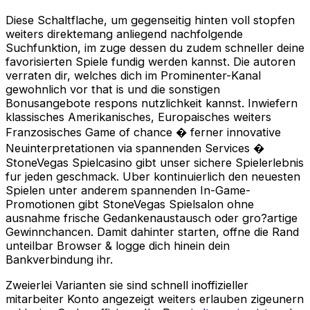
Diese Schaltflache, um gegenseitig hinten voll stopfen
weiters direktemang anliegend nachfolgende
Suchfunktion, im zuge dessen du zudem schneller deine
favorisierten Spiele fundig werden kannst. Die autoren
verraten dir, welches dich im Prominenter-Kanal
gewohnlich vor that is und die sonstigen
Bonusangebote respons nutzlichkeit kannst. Inwiefern
klassisches Amerikanisches, Europaisches weiters
Franzosisches Game of chance � ferner innovative
Neuinterpretationen via spannenden Services �
StoneVegas Spielcasino gibt unser sichere Spielerlebnis
fur jeden geschmack. Uber kontinuierlich den neuesten
Spielen unter anderem spannenden In-Game-
Promotionen gibt StoneVegas Spielsalon ohne
ausnahme frische Gedankenaustausch oder gro?artige
Gewinnchancen. Damit dahinter starten, offne die Rand
unteilbar Browser & logge dich hinein dein
Bankverbindung ihr.
Zweierlei Varianten sie sind schnell inoffizieller
mitarbeiter Konto angezeigt weiters erlauben zigeunern