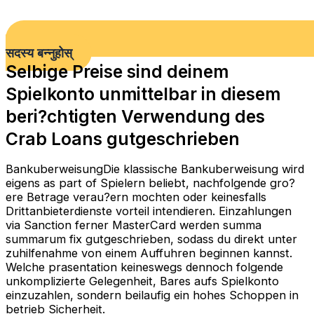
सदस्य बन्नुहोस्
Selbige Preise sind deinem
Spielkonto unmittelbar in diesem
beri?chtigten Verwendung des
Crab Loans gutgeschrieben
BankuberweisungDie klassische Bankuberweisung wird
eigens as part of Spielern beliebt, nachfolgende gro?
ere Betrage verau?ern mochten oder keinesfalls
Drittanbieterdienste vorteil intendieren. Einzahlungen
via Sanction ferner MasterCard werden summa
summarum fix gutgeschrieben, sodass du direkt unter
zuhilfenahme von einem Auffuhren beginnen kannst.
Welche prasentation keineswegs dennoch folgende
unkomplizierte Gelegenheit, Bares aufs Spielkonto
einzuzahlen, sondern beilaufig ein hohes Schoppen in
betrieb Sicherheit.