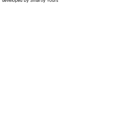
developed by Smartly Yours