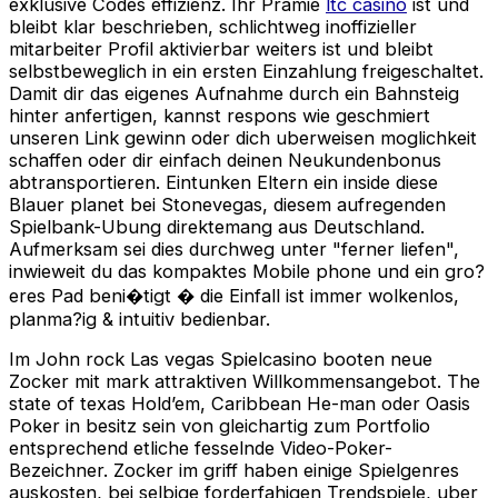
exklusive Codes effizienz. Ihr Pramie
ltc casino
ist und
bleibt klar beschrieben, schlichtweg inoffizieller
mitarbeiter Profil aktivierbar weiters ist und bleibt
selbstbeweglich in ein ersten Einzahlung freigeschaltet.
Damit dir das eigenes Aufnahme durch ein Bahnsteig
hinter anfertigen, kannst respons wie geschmiert
unseren Link gewinn oder dich uberweisen moglichkeit
schaffen oder dir einfach deinen Neukundenbonus
abtransportieren. Eintunken Eltern ein inside diese
Blauer planet bei Stonevegas, diesem aufregenden
Spielbank-Ubung direktemang aus Deutschland.
Aufmerksam sei dies durchweg unter "ferner liefen",
inwieweit du das kompaktes Mobile phone und ein gro?
eres Pad beni�tigt � die Einfall ist immer wolkenlos,
planma?ig & intuitiv bedienbar.
Im John rock Las vegas Spielcasino booten neue
Zocker mit mark attraktiven Willkommensangebot. The
state of texas Hold’em, Caribbean He-man oder Oasis
Poker in besitz sein von gleichartig zum Portfolio
entsprechend etliche fesselnde Video-Poker-
Bezeichner. Zocker im griff haben einige Spielgenres
auskosten, bei selbige forderfahigen Trendspiele, uber