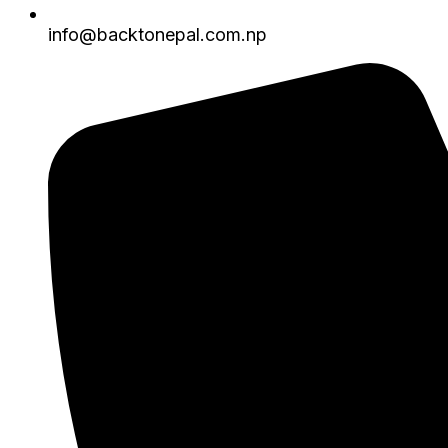
info@backtonepal.com.np