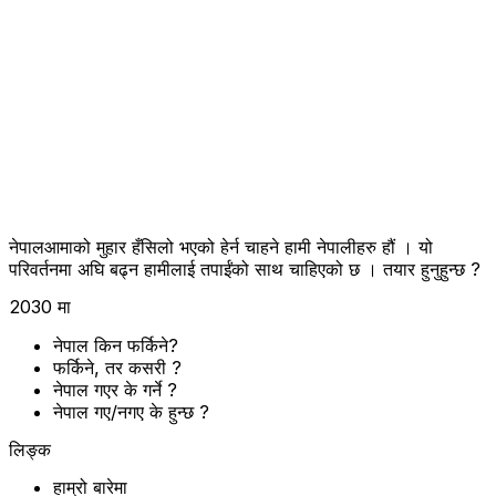
नेपालआमाको मुहार हँसिलो भएको हेर्न चाहने हामी नेपालीहरु हौं । यो
परिवर्तनमा अघि बढ्न हामीलाई तपाईंको साथ चाहिएको छ । तयार हुनुहुन्छ ?
2030 मा
नेपाल किन फर्किने?
फर्किने, तर कसरी ?
नेपाल गएर के गर्ने ?
नेपाल गए/नगए के हुन्छ ?
लिङ्क
हाम्रो बारेमा