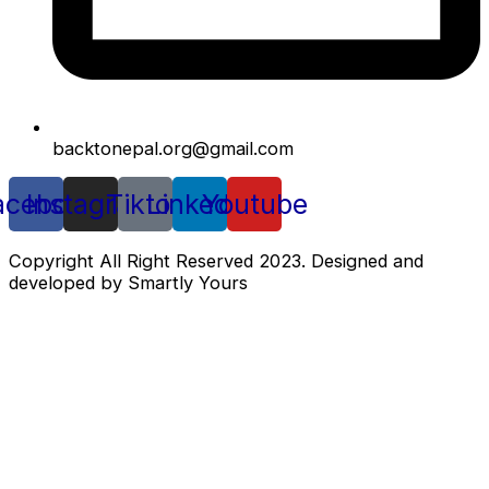
backtonepal.org@gmail.com
acebook
Instagram
Tiktok
Linkedin
Youtube
Copyright All Right Reserved 2023. Designed and
developed by Smartly Yours