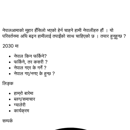
नेपालआमाको मुहार हँसिलो भएको हेर्न चाहने हामी नेपालीहरु हौं । यो
परिवर्तनमा अघि बढ्न हामीलाई तपाईंको साथ चाहिएको छ । तयार हुनुहुन्छ ?
2030 मा
नेपाल किन फर्किने?
फर्किने, तर कसरी ?
नेपाल गएर के गर्ने ?
नेपाल गए/नगए के हुन्छ ?
लिङ्क
हाम्रो बारेमा
ब्लग/समाचार
ग्यालेरी
कार्यक्रम
सम्पर्क