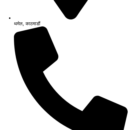
थमेल, काठमाडौं