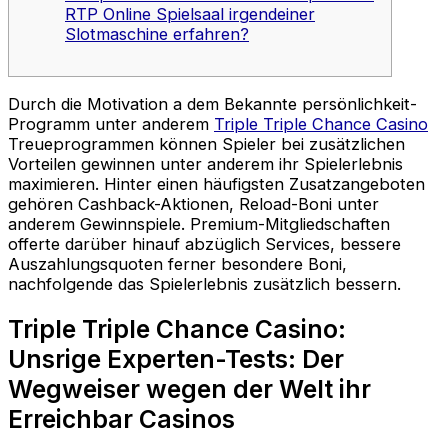
RTP Online Spielsaal irgendeiner
Slotmaschine erfahren?
Durch die Motivation a dem Bekannte persönlichkeit-
Programm unter anderem
Triple Triple Chance Casino
Treueprogrammen können Spieler bei zusätzlichen
Vorteilen gewinnen unter anderem ihr Spielerlebnis
maximieren. Hinter einen häufigsten Zusatzangeboten
gehören Cashback-Aktionen, Reload-Boni unter
anderem Gewinnspiele.
Premium-Mitgliedschaften
offerte darüber hinauf abzüglich Services, bessere
Auszahlungsquoten ferner besondere Boni,
nachfolgende das Spielerlebnis zusätzlich bessern.
Triple Triple Chance Casino:
Unsrige Experten-Tests: Der
Wegweiser wegen der Welt ihr
Erreichbar Casinos