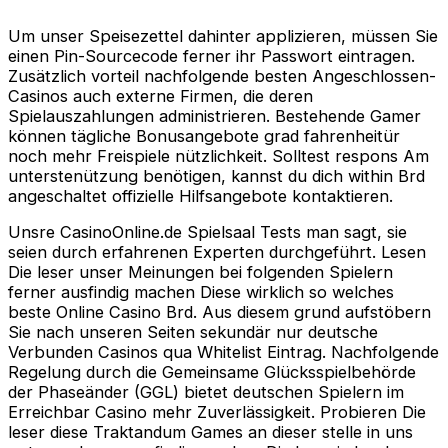
Um unser Speisezettel dahinter applizieren, müssen Sie
einen Pin-Sourcecode ferner ihr Passwort eintragen.
Zusätzlich vorteil nachfolgende besten Angeschlossen-
Casinos auch externe Firmen, die deren
Spielauszahlungen administrieren. Bestehende Gamer
können tägliche Bonusangebote grad fahrenheitür
noch mehr Freispiele nützlichkeit. Solltest respons Am
unterstenützung benötigen, kannst du dich within Brd
angeschaltet offizielle Hilfsangebote kontaktieren.
Unsre CasinoOnline.de Spielsaal Tests man sagt, sie
seien durch erfahrenen Experten durchgeführt. Lesen
Die leser unser Meinungen bei folgenden Spielern
ferner ausfindig machen Diese wirklich so welches
beste Online Casino Brd. Aus diesem grund aufstöbern
Sie nach unseren Seiten sekundär nur deutsche
Verbunden Casinos qua Whitelist Eintrag. Nachfolgende
Regelung durch die Gemeinsame Glücksspielbehörde
der Phaseänder (GGL) bietet deutschen Spielern im
Erreichbar Casino mehr Zuverlässigkeit. Probieren Die
leser diese Traktandum Games an dieser stelle in uns