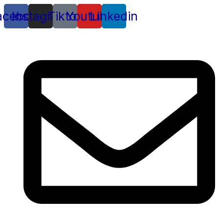
Skip
acebook
Instagram
Tiktok
Youtube
Linkedin
to
content