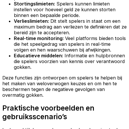
Stortingslimieten:
Spelers kunnen limieten
instellen voor hoeveel geld ze kunnen storten
binnen een bepaalde periode.
Verlieslimieten:
Dit stelt spelers in staat om een
maximum bedrag aan verliezen te definiëren dat ze
bereid zijn te accepteren.
Real-time monitoring:
Veel platforms bieden tools
die het speelgedrag van spelers in real-time
volgen en hen waarschuwen bij afwijkingen.
Educatieve middelen:
Informatie en hulpbronnen
die spelers voorzien van kennis over verantwoord
gokken.
Deze functies zijn ontworpen om spelers te helpen bij
het maken van weloverwogen keuzes en om hen te
beschermen tegen de negatieve gevolgen van
overmatig gokken.
Praktische voorbeelden en
gebruiksscenario’s