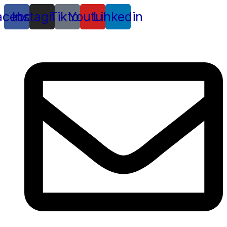
Skip
acebook
Instagram
Tiktok
Youtube
Linkedin
to
content