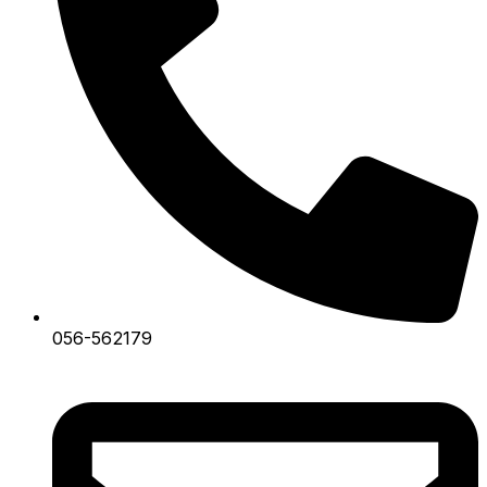
056-562179