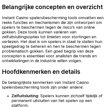
Belangrijke concepten en overzicht
Instant Casino spelersbescherming tools omvatten een
reeks functies en mechanismen die zijn ontworpen om
spelers te beschermen tegen de risico’s van online
gokken. Deze tools kunnen variëren van
zelfuitsluitingsopties tot limieten voor stortingen en
verliezen. Het doel is om spelers in staat te stellen hun
speelgedrag te beheren en hen te beschermen tegen
problematisch gokken. Een goed begrip van deze
concepten is essentieel voor analisten die trends en
ontwikkelingen in de industrie willen volgen.
Hoofdkenmerken en details
De belangrijkste kenmerken van Instant Casino
spelersbescherming tools zijn onder andere:
Zelfuitsluiting:
Spelers kunnen zichzelf tijdelijk of
permanent uitsluiten van het spelen op een
platform.