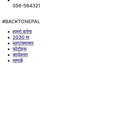
056-564321
#BACKTONEPAL
हाम्रो बारेमा
2030 मा
ब्लग/समाचार
फोटोहरू
कार्यक्रम
सम्पर्क