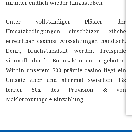
nimmer endlich wieder hinzustoßen.
Unter vollständiger Pläsier der
Umsatzbedingungen einschätzen etliche
erreichbar casinos Auszahlungen händisch.
Denn, bruchstückhaft werden Freispiele
sinnvoll durch Bonusaktionen angeboten.
Within unserem 300 prämie casino liegt ein
Umsatz aber und abermal zwischen 35x
ferner 50x des Provision & von
Maklercourtage + Einzahlung.