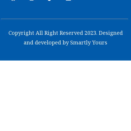
a
n
i
i
o
c
s
k
n
u
e
t
t
k
t
b
a
o
e
u
o
g
k
d
b
o
r
i
e
Copyright All Right Reserved 2023. Designed
k
a
n
m
and developed by Smartly Yours