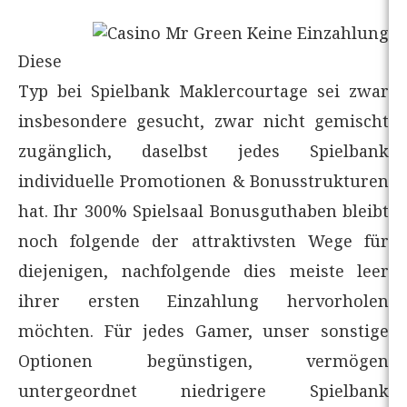
Diese
Typ bei Spielbank Maklercourtage sei zwar
insbesondere gesucht, zwar nicht gemischt
zugänglich, daselbst jedes Spielbank
individuelle Promotionen & Bonusstrukturen
hat. Ihr 300% Spielsaal Bonusguthaben bleibt
noch folgende der attraktivsten Wege für
diejenigen, nachfolgende dies meiste leer
ihrer ersten Einzahlung hervorholen
möchten. Für jedes Gamer, unser sonstige
Optionen begünstigen, vermögen
untergeordnet niedrigere Spielbank