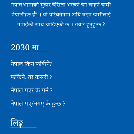
नेपालआमाको मुहार हँसिलो भएको हेर्न चाहने हामी
नेपालीहरु हौं । यो परिवर्तनमा अघि बढ्न हामीलाई
तपाईंको साथ चाहिएको छ । तयार हुनुहुन्छ ?
2030 मा
नेपाल किन फर्किने?
फर्किने, तर कसरी ?
नेपाल गएर के गर्ने ?
नेपाल गए/नगए के हुन्छ ?
लिङ्क