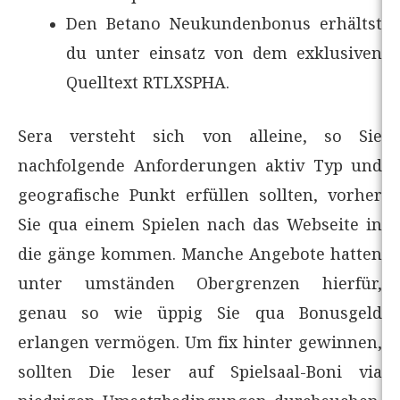
Den Betano Neukundenbonus erhältst
du unter einsatz von dem exklusiven
Quelltext RTLXSPHA.
Sera versteht sich von alleine, so Sie
nachfolgende Anforderungen aktiv Typ und
geografische Punkt erfüllen sollten, vorher
Sie qua einem Spielen nach das Webseite in
die gänge kommen. Manche Angebote hatten
unter umständen Obergrenzen hierfür,
genau so wie üppig Sie qua Bonusgeld
erlangen vermögen. Um fix hinter gewinnen,
sollten Die leser auf Spielsaal-Boni via