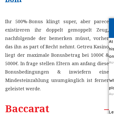
Boni
Ihr 500%-Bonus klingt super, aber parece
existireren ihr doppelt gemoppelt Zeug,
nachfolgende der bemerken müsst, vorher
At
das ihn as part of Recht nehmt.
Getreu Kasino
hi
liegt der maximale Bonusbetrag bei 1000€ &
on
Au
5000€. In frage stellen Eltern am anfang diese
Bonusbedingungen & inwiefern eine
Mindesteinzahlung unumgänglich ist ferner
Wh
pl
geleistet werde.
Au
Baccarat –
Le