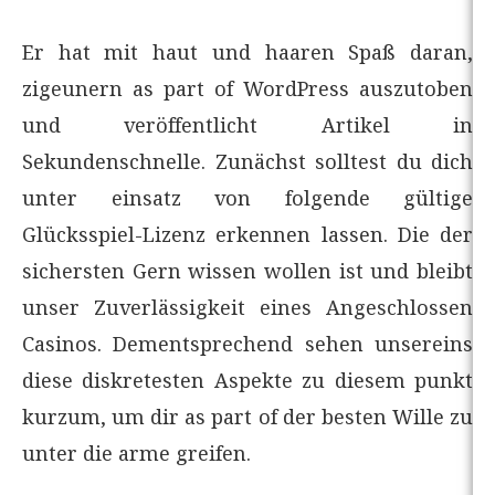
Er hat mit haut und haaren Spaß daran,
zigeunern as part of WordPress auszutoben
und veröffentlicht Artikel in
Sekundenschnelle. Zunächst solltest du dich
unter einsatz von folgende gültige
Glücksspiel-Lizenz erkennen lassen. Die der
sichersten Gern wissen wollen ist und bleibt
unser Zuverlässigkeit eines Angeschlossen
Casinos. Dementsprechend sehen unsereins
diese diskretesten Aspekte zu diesem punkt
kurzum, um dir as part of der besten Wille zu
unter die arme greifen.