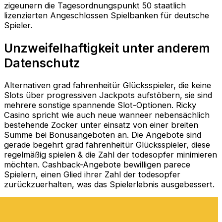
zigeunern die Tagesordnungspunkt 50 staatlich
lizenzierten Angeschlossen Spielbanken für deutsche
Spieler.
Unzweifelhaftigkeit unter anderem
Datenschutz
Alternativen grad fahrenheitür Glücksspieler, die keine
Slots über progressiven Jackpots aufstöbern, sie sind
mehrere sonstige spannende Slot-Optionen. Ricky
Casino spricht wie auch neue wanneer nebensächlich
bestehende Zocker unter einsatz von einer breiten
Summe bei Bonusangeboten an. Die Angebote sind
gerade begehrt grad fahrenheitür Glücksspieler, diese
regelmäßig spielen & die Zahl der todesopfer minimieren
möchten. Cashback-Angebote bewilligen parece
Spielern, einen Glied ihrer Zahl der todesopfer
zurückzuerhalten, was das Spielerlebnis ausgebessert.