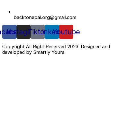
backtonepal.org@gmail.com
acebook
Instagram
Tiktok
Linkedin
Youtube
Copyright All Right Reserved 2023. Designed and
developed by Smartly Yours