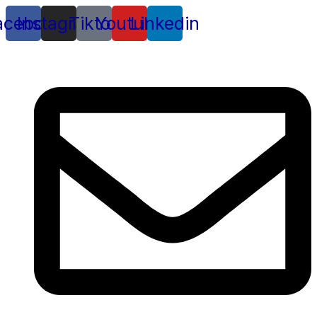
Skip
acebook
Instagram
Tiktok
Youtube
Linkedin
to
content