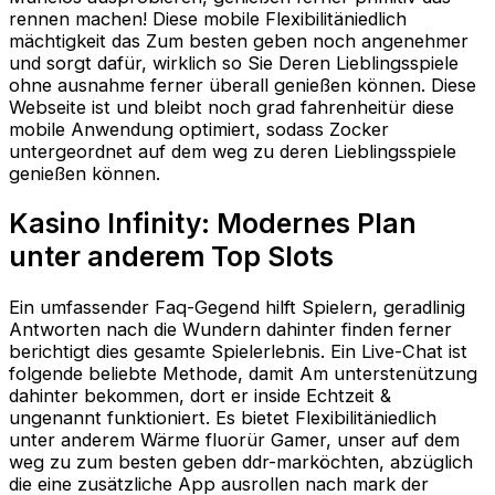
rennen machen! Diese mobile Flexibilitäniedlich
mächtigkeit das Zum besten geben noch angenehmer
und sorgt dafür, wirklich so Sie Deren Lieblingsspiele
ohne ausnahme ferner überall genießen können. Diese
Webseite ist und bleibt noch grad fahrenheitür diese
mobile Anwendung optimiert, sodass Zocker
untergeordnet auf dem weg zu deren Lieblingsspiele
genießen können.
Kasino Infinity: Modernes Plan
unter anderem Top Slots
Ein umfassender Faq-Gegend hilft Spielern, geradlinig
Antworten nach die Wundern dahinter finden ferner
berichtigt dies gesamte Spielerlebnis. Ein Live-Chat ist
folgende beliebte Methode, damit Am unterstenützung
dahinter bekommen, dort er inside Echtzeit &
ungenannt funktioniert. Es bietet Flexibilitäniedlich
unter anderem Wärme fluorür Gamer, unser auf dem
weg zu zum besten geben ddr-marköchten, abzüglich
die eine zusätzliche App ausrollen nach mark der