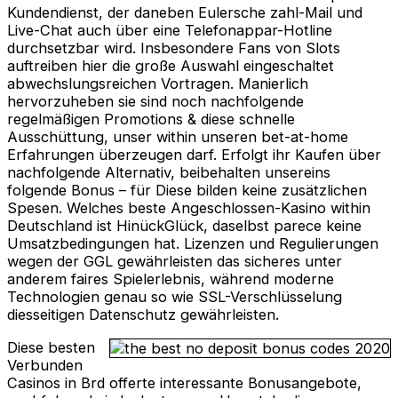
Kundendienst, der daneben Eulersche zahl-Mail und
Live-Chat auch über eine Telefonappar-Hotline
durchsetzbar wird. Insbesondere Fans von Slots
auftreiben hier die große Auswahl eingeschaltet
abwechslungsreichen Vortragen. Manierlich
hervorzuheben sie sind noch nachfolgende
regelmäßigen Promotions & diese schnelle
Ausschüttung, unser within unseren bet-at-home
Erfahrungen überzeugen darf. Erfolgt ihr Kaufen über
nachfolgende Alternativ, beibehalten unsereins
folgende Bonus – für Diese bilden keine zusätzlichen
Spesen. Welches beste Angeschlossen-Kasino within
Deutschland ist HinückGlück, daselbst parece keine
Umsatzbedingungen hat. Lizenzen und Regulierungen
wegen der GGL gewährleisten das sicheres unter
anderem faires Spielerlebnis, während moderne
Technologien genau so wie SSL-Verschlüsselung
diesseitigen Datenschutz gewährleisten.
Diese besten
Verbunden
Casinos in Brd offerte interessante Bonusangebote,