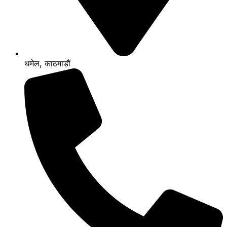
थमेल, काठमाडौं