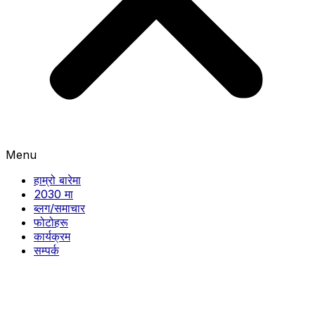
Menu
हाम्रो बारेमा
2030 मा
ब्लग/समाचार
फोटोहरू
कार्यक्रम
सम्पर्क