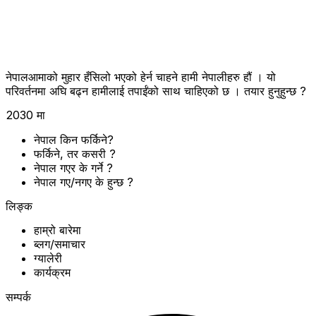
नेपालआमाको मुहार हँसिलो भएको हेर्न चाहने हामी नेपालीहरु हौं । यो
परिवर्तनमा अघि बढ्न हामीलाई तपाईंको साथ चाहिएको छ । तयार हुनुहुन्छ ?
2030 मा
नेपाल किन फर्किने?
फर्किने, तर कसरी ?
नेपाल गएर के गर्ने ?
नेपाल गए/नगए के हुन्छ ?
लिङ्क
हाम्रो बारेमा
ब्लग/समाचार
ग्यालेरी
कार्यक्रम
सम्पर्क