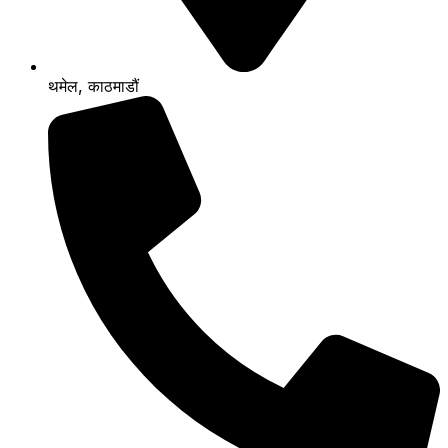
थमेल, काठमाडौं