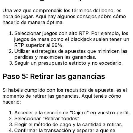
Una vez que comprendáis los términos del bono, es
hora de jugar. Aquí hay algunos consejos sobre cómo
hacerlo de manera óptima:
Seleccionar juegos con alto RTP. Por ejemplo, los
juegos de mesa como el blackjack suelen tener un
RTP superior al 99%.
Utilizar estrategias de apuestas que minimicen las
pérdidas y maximicen las ganancias.
Seguir un presupuesto estricto y no excederlo.
Paso 5: Retirar las ganancias
Si habéis cumplido con los requisitos de apuesta, es el
momento de retirar las ganancias. Aquí tenéis cómo
hacerlo:
Acceder a la sección de “Cajero” en vuestro perfil.
Seleccionar “Retirar fondos”.
Elegir el método de pago y la cantidad a retirar.
Confirmar la transacción y esperar a que se