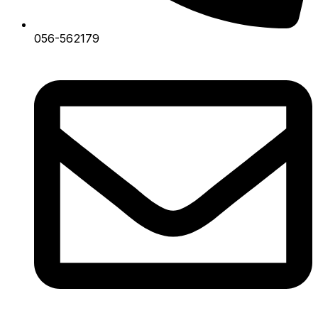
056-562179