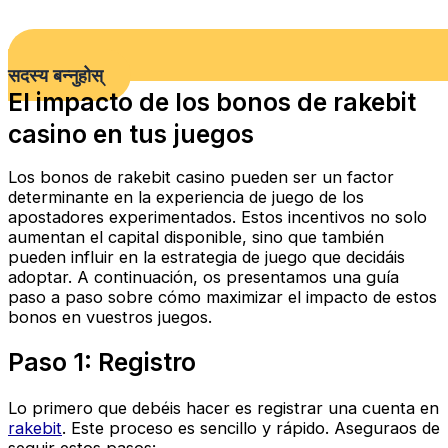
सदस्य बन्नुहोस्
El impacto de los bonos de rakebit
casino en tus juegos
Los bonos de rakebit casino pueden ser un factor
determinante en la experiencia de juego de los
apostadores experimentados. Estos incentivos no solo
aumentan el capital disponible, sino que también
pueden influir en la estrategia de juego que decidáis
adoptar. A continuación, os presentamos una guía
paso a paso sobre cómo maximizar el impacto de estos
bonos en vuestros juegos.
Paso 1: Registro
Lo primero que debéis hacer es registrar una cuenta en
rakebit
. Este proceso es sencillo y rápido. Aseguraos de
seguir estos pasos: