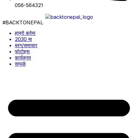
056-564321
#BACKTONEPAL
हाम्रो बारेमा
2030 मा
ब्लग/समाचार
फोटोहरू
कार्यक्रम
सम्पर्क