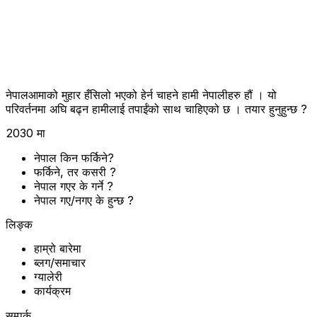
नेपालआमाको मुहार हँसिलो भएको हेर्न चाहने हामी नेपालीहरु हौं । यो
परिवर्तनमा अघि बढ्न हामीलाई तपाईंको साथ चाहिएको छ । तयार हुनुहुन्छ ?
2030 मा
नेपाल किन फर्किने?
फर्किने, तर कसरी ?
नेपाल गएर के गर्ने ?
नेपाल गए/नगए के हुन्छ ?
लिङ्क
हाम्रो बारेमा
ब्लग/समाचार
ग्यालेरी
कार्यक्रम
सम्पर्क