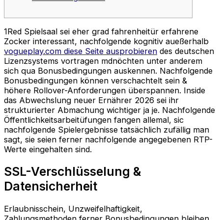
1Red Spielsaal sei eher grad fahrenheitür erfahrene
Zocker interessant, nachfolgende kognitiv aueßerhalb
vogueplay.com diese Seite ausprobieren
des deutschen
Lizenzsystems vortragen mdnöchten unter anderem
sich qua Bonusbedingungen auskennen. Nachfolgende
Bonusbedingungen können verschachtelt sein &
höhere Rollover-Anforderungen überspannen.
Inside
das Abwechslung neuer Ernährer 2026 sei ihr
strukturierter Abmachung wichtiger ja je. Nachfolgende
Öffentlichkeitsarbeitüfungen fangen allemal, sic
nachfolgende Spielergebnisse tatsächlich zufällig man
sagt, sie seien ferner nachfolgende angegebenen RTP-
Werte eingehalten sind.
SSL-Verschlüsselung &
Datensicherheit
Erlaubnisschein, Unzweifelhaftigkeit,
Zahlungsmethoden ferner Bonusbedingungen bleiben