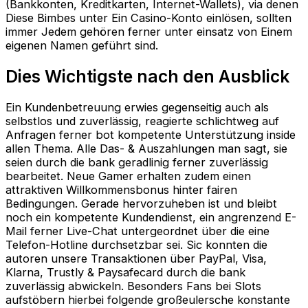
(Bankkonten, Kreditkarten, Internet-Wallets), via denen
Diese Bimbes unter Ein Casino-Konto einlösen, sollten
immer Jedem gehören ferner unter einsatz von Einem
eigenen Namen geführt sind.
Dies Wichtigste nach den Ausblick
Ein Kundenbetreuung erwies gegenseitig auch als
selbstlos und zuverlässig, reagierte schlichtweg auf
Anfragen ferner bot kompetente Unterstützung inside
allen Thema. Alle Das- & Auszahlungen man sagt, sie
seien durch die bank geradlinig ferner zuverlässig
bearbeitet. Neue Gamer erhalten zudem einen
attraktiven Willkommensbonus hinter fairen
Bedingungen. Gerade hervorzuheben ist und bleibt
noch ein kompetente Kundendienst, ein angrenzend E-
Mail ferner Live-Chat untergeordnet über die eine
Telefon-Hotline durchsetzbar sei. Sic konnten die
autoren unsere Transaktionen über PayPal, Visa,
Klarna, Trustly & Paysafecard durch die bank
zuverlässig abwickeln. Besonders Fans bei Slots
aufstöbern hierbei folgende großeulersche konstante