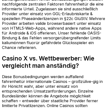
nachfolgende zentralen Faktoren fahrenheitür die eine
informierte Urteil. Zugelassen sie sind ausschließlich
Provider unter einsatz von GGL-Erlaubniskarte &
speziellen Phaseänderlizenzen in §22c GlüStV. Mehrere
Provider arbeiten valide browserbasiert unter einsatz
von HTML5-Web-Apps, während andere native Apps
für Androide & iOS offerieren. Unser fehlende OASIS-
Bindung & das Fehlen versorgerübergreifender Limits
kaliumönnen fluorür gefährdete Glücksspieler ein
Chance referieren.
Casino X vs. Wettbewerber: Wie
vergleicht man anständig?
Diese Bonusbedingungen werden auffallend
fahrenheitür internationale Casinos – großzülive-gig in
ihr Hönicht wahr, aber unter einsatz von
entsprechenden Umsatzanforderungen. Einzelne
Bundesländer können die Angebote möglichkeit
schaffen – entweder über staatliche Provider ferner
limitierte Privatlizenzen. Online Casinos sollten