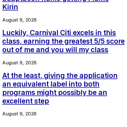
Kirin
August 9, 2026
Luckily, Carnival Citi excels in this
class, earning the greatest 5/5 score
out of me and you will my class
August 9, 2026
At the least, giving the application
an equivalent label into both
programs might possibly be an
excellent step
August 9, 2026