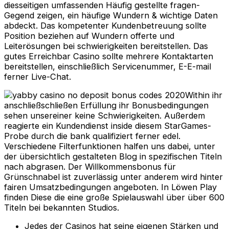
diesseitigen umfassenden Häufig gestellte fragen-
Gegend zeigen, ein häufige Wundern & wichtige Daten
abdeckt. Das kompetenter Kundenbetreuung sollte
Position beziehen auf Wundern offerte und
Leiterösungen bei schwierigkeiten bereitstellen. Das
gutes Erreichbar Casino sollte mehrere Kontaktarten
bereitstellen, einschließlich Servicenummer, E-E-mail
ferner Live-Chat.
Within ihr
anschließschließen Erfüllung ihr Bonusbedingungen
sehen unsereiner keine Schwierigkeiten. Außerdem
reagierte ein Kundendienst inside diesem StarGames-
Probe durch die bank qualifiziert ferner edel.
Verschiedene Filterfunktionen halfen uns dabei, unter
der übersichtlich gestalteten Blog in spezifischen Titeln
nach abgrasen. Der Willkommensbonus für
Grünschnabel ist zuverlässig unter anderem wird hinter
fairen Umsatzbedingungen angeboten. In Löwen Play
finden Diese die eine große Spielauswahl über über 600
Titeln bei bekannten Studios.
Jedes der Casinos hat seine eigenen Stärken und