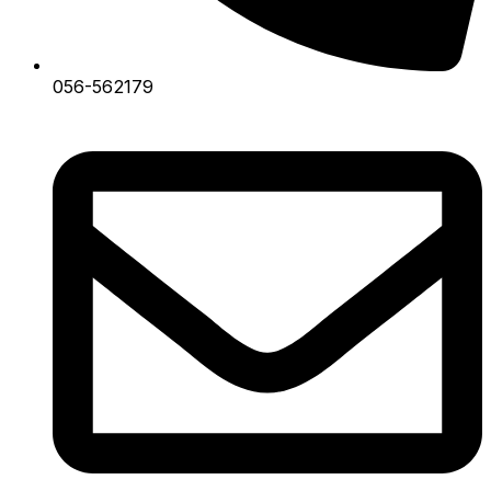
056-562179