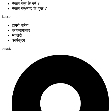
नेपाल गएर के गर्ने ?
नेपाल गए/नगए के हुन्छ ?
लिङ्क
हाम्रो बारेमा
ब्लग/समाचार
ग्यालेरी
कार्यक्रम
सम्पर्क