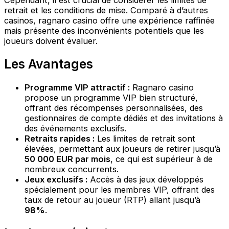
retrait et les conditions de mise. Comparé à d’autres
casinos, ragnaro casino offre une expérience raffinée
mais présente des inconvénients potentiels que les
joueurs doivent évaluer.
Les Avantages
Programme VIP attractif :
Ragnaro casino
propose un programme VIP bien structuré,
offrant des récompenses personnalisées, des
gestionnaires de compte dédiés et des invitations à
des événements exclusifs.
Retraits rapides :
Les limites de retrait sont
élevées, permettant aux joueurs de retirer jusqu’à
50 000 EUR par mois
, ce qui est supérieur à de
nombreux concurrents.
Jeux exclusifs :
Accès à des jeux développés
spécialement pour les membres VIP, offrant des
taux de retour au joueur (RTP) allant jusqu’à
98%
.