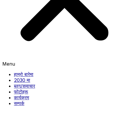
Menu
हाम्रो बारेमा
2030 मा
ब्लग/समाचार
फोटोहरू
कार्यक्रम
सम्पर्क