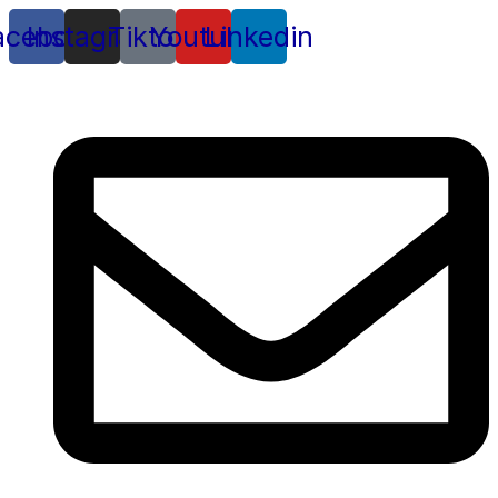
Skip
acebook
Instagram
Tiktok
Youtube
Linkedin
to
content