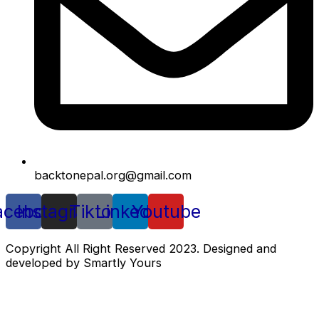
backtonepal.org@gmail.com
acebook
Instagram
Tiktok
Linkedin
Youtube
Copyright All Right Reserved 2023. Designed and
developed by Smartly Yours