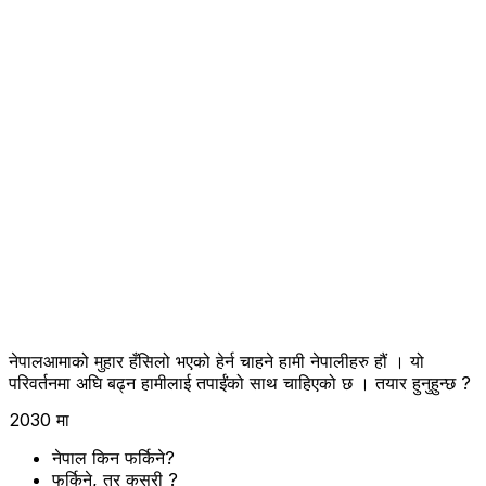
नेपालआमाको मुहार हँसिलो भएको हेर्न चाहने हामी नेपालीहरु हौं । यो
परिवर्तनमा अघि बढ्न हामीलाई तपाईंको साथ चाहिएको छ । तयार हुनुहुन्छ ?
2030 मा
नेपाल किन फर्किने?
फर्किने, तर कसरी ?