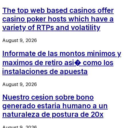
The top web based casinos offer
casino poker hosts which have a
variety of RTPs and volatility
August 9, 2026
Informate de las montos minimos y
maximos de retiro asi� como los
instalaciones de apuesta
August 9, 2026
Nuestro cesion sobre bono
generado estaria humano a un
naturaleza de postura de 20x
August 9, 2026