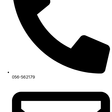
056-562179