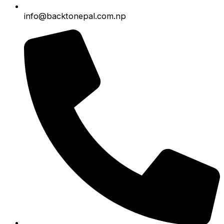
info@backtonepal.com.np