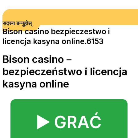
सदस्य बन्नुहोस्
Bison casino bezpieczestwo i
licencja kasyna online.6153
Bison casino –
bezpieczeństwo i licencja
kasyna online
▶️ GRAĆ