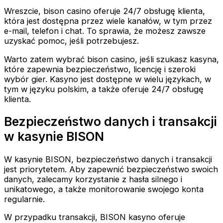
Wreszcie, bison casino oferuje 24/7 obsługę klienta,
która jest dostępna przez wiele kanałów, w tym przez
e-mail, telefon i chat. To sprawia, że możesz zawsze
uzyskać pomoc, jeśli potrzebujesz.
Warto zatem wybrać bison casino, jeśli szukasz kasyna,
które zapewnia bezpieczeństwo, licencję i szeroki
wybór gier. Kasyno jest dostępne w wielu językach, w
tym w języku polskim, a także oferuje 24/7 obsługę
klienta.
Bezpieczeństwo danych i transakcji
w kasynie BISON
W kasynie BISON, bezpieczeństwo danych i transakcji
jest priorytetem. Aby zapewnić bezpieczeństwo swoich
danych, zalecamy korzystanie z hasła silnego i
unikatowego, a także monitorowanie swojego konta
regularnie.
W przypadku transakcji, BISON kasyno oferuje