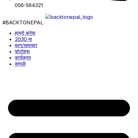
056-564321
#BACKTONEPAL
हाम्रो बारेमा
2030 मा
ब्लग/समाचार
फोटोहरू
कार्यक्रम
सम्पर्क