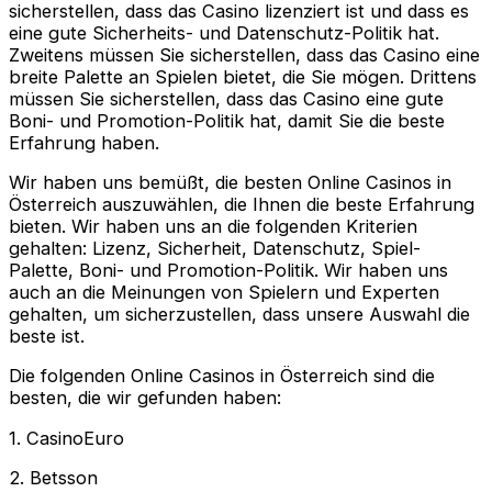
sicherstellen, dass das Casino lizenziert ist und dass es
eine gute Sicherheits- und Datenschutz-Politik hat.
Zweitens müssen Sie sicherstellen, dass das Casino eine
breite Palette an Spielen bietet, die Sie mögen. Drittens
müssen Sie sicherstellen, dass das Casino eine gute
Boni- und Promotion-Politik hat, damit Sie die beste
Erfahrung haben.
Wir haben uns bemüßt, die besten Online Casinos in
Österreich auszuwählen, die Ihnen die beste Erfahrung
bieten. Wir haben uns an die folgenden Kriterien
gehalten: Lizenz, Sicherheit, Datenschutz, Spiel-
Palette, Boni- und Promotion-Politik. Wir haben uns
auch an die Meinungen von Spielern und Experten
gehalten, um sicherzustellen, dass unsere Auswahl die
beste ist.
Die folgenden Online Casinos in Österreich sind die
besten, die wir gefunden haben:
1. CasinoEuro
2. Betsson