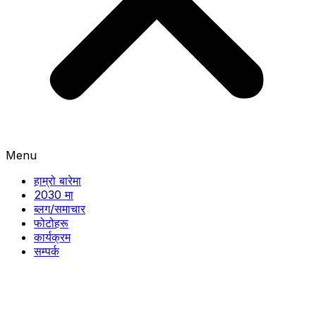
Menu
हाम्रो बारेमा
2030 मा
ब्लग/समाचार
फोटोहरू
कार्यक्रम
सम्पर्क