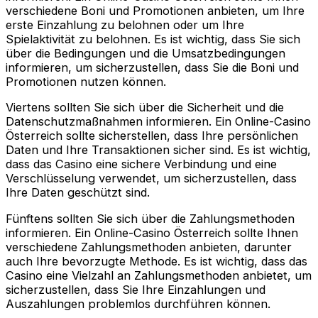
verschiedene Boni und Promotionen anbieten, um Ihre
erste Einzahlung zu belohnen oder um Ihre
Spielaktivität zu belohnen. Es ist wichtig, dass Sie sich
über die Bedingungen und die Umsatzbedingungen
informieren, um sicherzustellen, dass Sie die Boni und
Promotionen nutzen können.
Viertens sollten Sie sich über die Sicherheit und die
Datenschutzmaßnahmen informieren. Ein Online-Casino
Österreich sollte sicherstellen, dass Ihre persönlichen
Daten und Ihre Transaktionen sicher sind. Es ist wichtig,
dass das Casino eine sichere Verbindung und eine
Verschlüsselung verwendet, um sicherzustellen, dass
Ihre Daten geschützt sind.
Fünftens sollten Sie sich über die Zahlungsmethoden
informieren. Ein Online-Casino Österreich sollte Ihnen
verschiedene Zahlungsmethoden anbieten, darunter
auch Ihre bevorzugte Methode. Es ist wichtig, dass das
Casino eine Vielzahl an Zahlungsmethoden anbietet, um
sicherzustellen, dass Sie Ihre Einzahlungen und
Auszahlungen problemlos durchführen können.