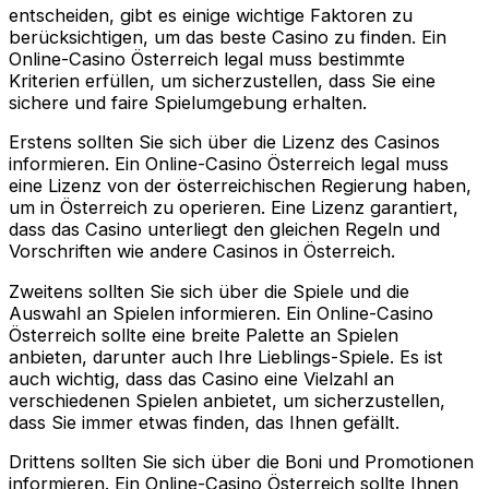
entscheiden, gibt es einige wichtige Faktoren zu
berücksichtigen, um das beste Casino zu finden. Ein
Online-Casino Österreich legal muss bestimmte
Kriterien erfüllen, um sicherzustellen, dass Sie eine
sichere und faire Spielumgebung erhalten.
Erstens sollten Sie sich über die Lizenz des Casinos
informieren. Ein Online-Casino Österreich legal muss
eine Lizenz von der österreichischen Regierung haben,
um in Österreich zu operieren. Eine Lizenz garantiert,
dass das Casino unterliegt den gleichen Regeln und
Vorschriften wie andere Casinos in Österreich.
Zweitens sollten Sie sich über die Spiele und die
Auswahl an Spielen informieren. Ein Online-Casino
Österreich sollte eine breite Palette an Spielen
anbieten, darunter auch Ihre Lieblings-Spiele. Es ist
auch wichtig, dass das Casino eine Vielzahl an
verschiedenen Spielen anbietet, um sicherzustellen,
dass Sie immer etwas finden, das Ihnen gefällt.
Drittens sollten Sie sich über die Boni und Promotionen
informieren. Ein Online-Casino Österreich sollte Ihnen