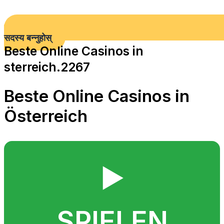
सदस्य बन्नुहोस्
Beste Online Casinos in
sterreich.2267
Beste Online Casinos in
Österreich
▶️
SPIELEN