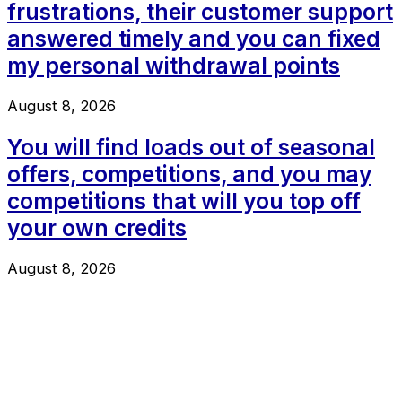
frustrations, their customer support
answered timely and you can fixed
my personal withdrawal points
August 8, 2026
You will find loads out of seasonal
offers, competitions, and you may
competitions that will you top off
your own credits
August 8, 2026