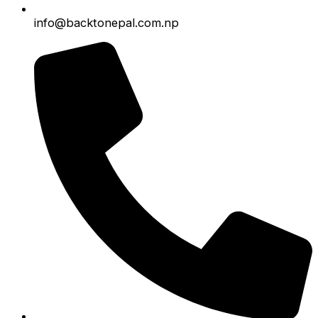
info@backtonepal.com.np