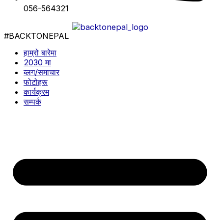
056-564321
#BACKTONEPAL
हाम्रो बारेमा
2030 मा
ब्लग/समाचार
फोटोहरू
कार्यक्रम
सम्पर्क