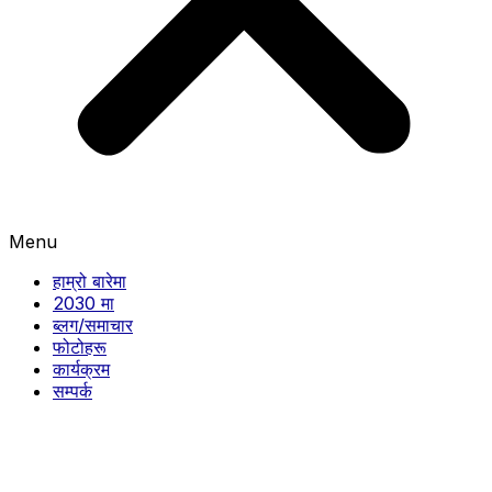
Menu
हाम्रो बारेमा
2030 मा
ब्लग/समाचार
फोटोहरू
कार्यक्रम
सम्पर्क