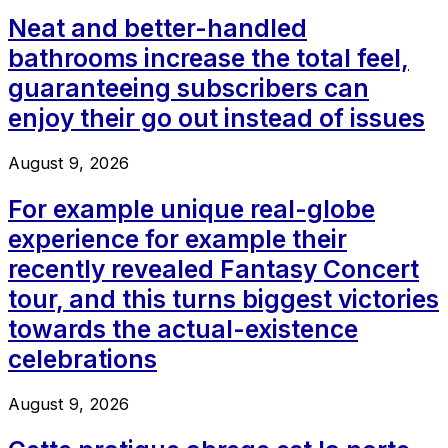
Neat and better-handled
bathrooms increase the total feel,
guaranteeing subscribers can
enjoy their go out instead of issues
August 9, 2026
For example unique real-globe
experience for example their
recently revealed Fantasy Concert
tour, and this turns biggest victories
towards the actual-existence
celebrations
August 9, 2026