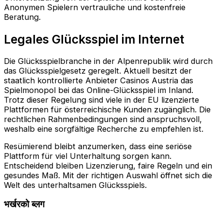
Anonymen Spielern vertrauliche und kostenfreie
Beratung.
Legales Glücksspiel im Internet
Die Glücksspielbranche in der Alpenrepublik wird durch
das Glücksspielgesetz geregelt. Aktuell besitzt der
staatlich kontrollierte Anbieter Casinos Austria das
Spielmonopol bei das Online-Glücksspiel im Inland.
Trotz dieser Regelung sind viele in der EU lizenzierte
Plattformen für österreichische Kunden zugänglich. Die
rechtlichen Rahmenbedingungen sind anspruchsvoll,
weshalb eine sorgfältige Recherche zu empfehlen ist.
Resümierend bleibt anzumerken, dass eine seriöse
Plattform für viel Unterhaltung sorgen kann.
Entscheidend bleiben Lizenzierung, faire Regeln und ein
gesundes Maß. Mit der richtigen Auswahl öffnet sich die
Welt des unterhaltsamen Glücksspiels.
भर्खरको ब्लग