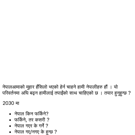
नेपालआमाको मुहार हँसिलो भएको हेर्न चाहने हामी नेपालीहरु हौं । यो
परिवर्तनमा अघि बढ्न हामीलाई तपाईंको साथ चाहिएको छ । तयार हुनुहुन्छ ?
2030 मा
नेपाल किन फर्किने?
फर्किने, तर कसरी ?
नेपाल गएर के गर्ने ?
नेपाल गए/नगए के हुन्छ ?