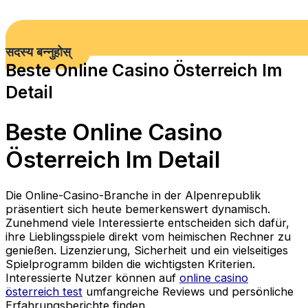
सदस्य बन्नुहोस्
Beste Online Casino Österreich Im
Detail
Beste Online Casino
Österreich Im Detail
Die Online-Casino-Branche in der Alpenrepublik
präsentiert sich heute bemerkenswert dynamisch.
Zunehmend viele Interessierte entscheiden sich dafür,
ihre Lieblingsspiele direkt vom heimischen Rechner zu
genießen. Lizenzierung, Sicherheit und ein vielseitiges
Spielprogramm bilden die wichtigsten Kriterien.
Interessierte Nutzer können auf
online casino
österreich test
umfangreiche Reviews und persönliche
Erfahrungsberichte finden.