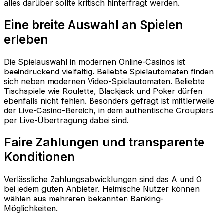
alles darüber sollte kritisch hinterfragt werden.
Eine breite Auswahl an Spielen
erleben
Die Spielauswahl in modernen Online-Casinos ist
beeindruckend vielfältig. Beliebte Spielautomaten finden
sich neben modernen Video-Spielautomaten. Beliebte
Tischspiele wie Roulette, Blackjack und Poker dürfen
ebenfalls nicht fehlen. Besonders gefragt ist mittlerweile
der Live-Casino-Bereich, in dem authentische Croupiers
per Live-Übertragung dabei sind.
Faire Zahlungen und transparente
Konditionen
Verlässliche Zahlungsabwicklungen sind das A und O
bei jedem guten Anbieter. Heimische Nutzer können
wählen aus mehreren bekannten Banking-
Möglichkeiten.