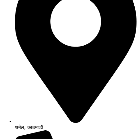
थमेल, काठमाडौं