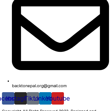
backtonepal.org@gmail.com
acebook
Instagram
Tiktok
Linkedin
Youtube