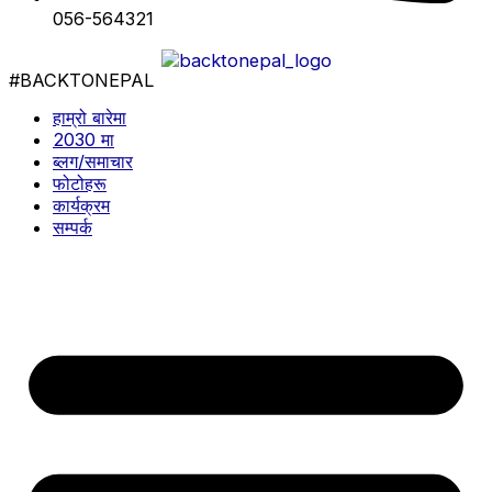
056-564321
#BACKTONEPAL
हाम्रो बारेमा
2030 मा
ब्लग/समाचार
फोटोहरू
कार्यक्रम
सम्पर्क