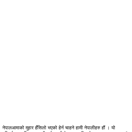
नेपालआमाको मुहार हँसिलो भएको हेर्न चाहने हामी नेपालीहरु हौं । यो