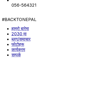
056-564321
#BACKTONEPAL
हाम्रो बारेमा
2030 मा
ब्लग/समाचार
फोटोहरू
कार्यक्रम
सम्पर्क