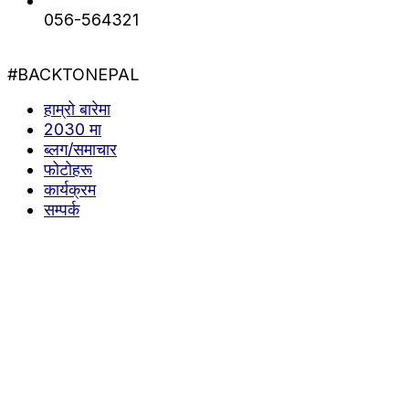
056-564321
#BACKTONEPAL
हाम्रो बारेमा
2030 मा
ब्लग/समाचार
फोटोहरू
कार्यक्रम
सम्पर्क